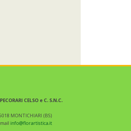
ECORARI CELSO e C. S.N.C.
5018 MONTICHIARI (BS)
-mail
info@florartistica.it