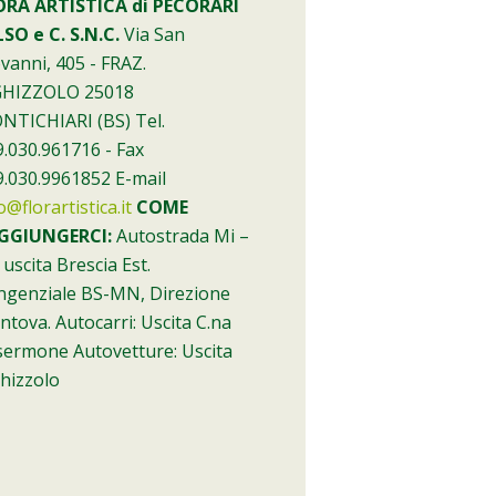
ORA ARTISTICA di PECORARI
SO e C. S.N.C.
Via San
vanni, 405 - FRAZ.
GHIZZOLO 25018
NTICHIARI (BS) Tel.
.030.961716 - Fax
.030.9961852 E-mail
o@florartistica.it
COME
GGIUNGERCI:
Autostrada Mi –
 uscita Brescia Est.
ngenziale BS-MN, Direzione
tova. Autocarri: Uscita C.na
sermone Autovetture: Uscita
hizzolo