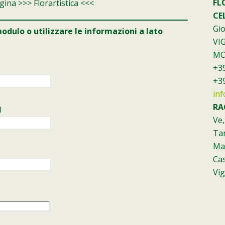
FL
gina >>> Florartistica <<<
CEL
Gio
odulo o utilizzare le informazioni a lato
VI
MO
+39
+39
inf
RA
)
Ve,
Ta
Man
Ca
Vig