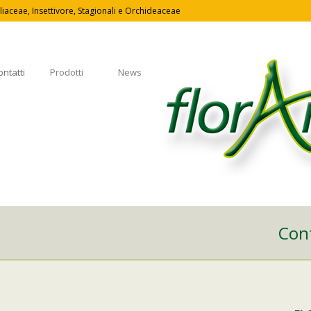
iaceae, Insettivore, Stagionali e Orchideaceae
ontatti
Prodotti
News
Cont