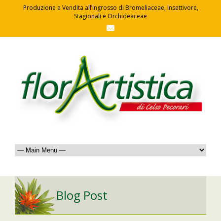
Produzione e Vendita all’ingrosso di Bromeliaceae, Insettivore,
Stagionali e Orchideaceae
Blog Post