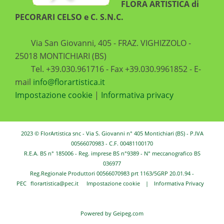
FLORA ARTISTICA di
PECORARI CELSO e C. S.N.C.
Via San Giovanni, 405 - FRAZ. VIGHIZZOLO -
25018 MONTICHIARI (BS)
Tel. +39.030.961716 - Fax +39.030.9961852 - E-
mail
info@florartistica.it
Impostazione cookie
|
Informativa privacy
2023 © FlorArtistica snc - Via S. Giovanni n° 405 Montichiari (BS) - P.IVA
00566070983 - C.F. 00481100170
R.E.A. BS n° 185006 - Reg. imprese BS n°9389 - N° meccanografico BS
036977
Reg.Regionale Produttori 00566070983 prt 1163/5GRP 20.01.94 -
PEC
florartistica@pec.it
Impostazione cookie
|
Informativa Privacy
Powered by
Geipeg.com