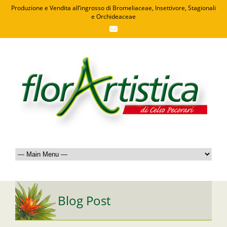
Produzione e Vendita all’ingrosso di Bromeliaceae, Insettivore, Stagionali
e Orchideaceae
Blog Post