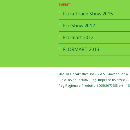
EVENTI
Flora Trade Show 2015
FlorShow 2012
Flormart 2012
FLORMART 2013
2023 © FlorArtistica snc - Via S. Giovanni n° 4
R.E.A. BS n° 185006 - Reg. imprese BS n°9389
Reg.Regionale Produttori 00566070983 prt 116
_