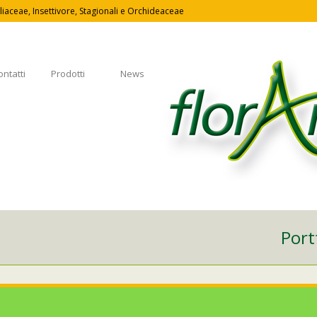
iaceae, Insettivore, Stagionali e Orchideaceae
ontatti
Prodotti
News
Port