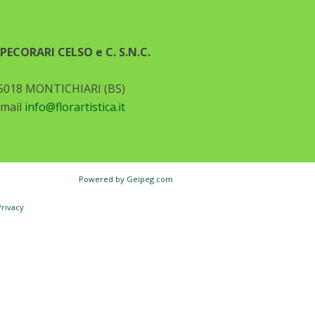
ECORARI CELSO e C. S.N.C.
5018 MONTICHIARI (BS)
-mail
info@florartistica.it
Powered by
Geipeg.com
Privacy