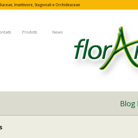
iaceae, Insettivore, Stagionali e Orchideaceae
ontatti
Prodotti
News
Blog 
s